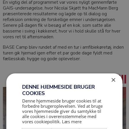
En vigtig del af programmet var vores nyligt gennemførte
GAIS-undersøgelse, hvor Nicolai Skjøtt fra MacMann Berg
præsenterede resultaterne og lagde op til dialog og
refleksion omkring de forskellige emner i undersøgelsen.
Senere på dagen fik vi besøg af en kok, som satte alle
basserne i sving i køkkenet, hvor vi i hold skulle stå for hver
vores ret til aftensmaden.
BASE Camp blev rundet af med en tur i amfibiekøretøj, inden
turen gik hjemad igen efter et par gode dage fyldt med
fællesskab, hygge og gode oplevelser.
×
DENNE HJEMMESIDE BRUGER
COOKIES
Denne hjemmeside bruger cookies til at
forbedre brugeroplevelsen. Ved at bruge
vores hjemmeside giver du samtykke til
alle cookies i overensstemmelse med
vores cookiepolitik.
Læs mere