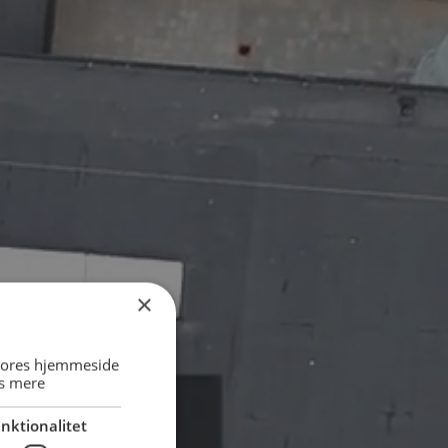
×
 vores hjemmeside
s mere
nktionalitet