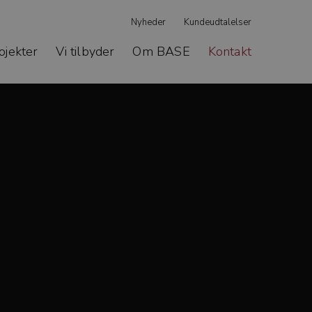
Nyheder
Kundeudtalelser
ojekter
Vi tilbyder
Om BASE
Kontakt