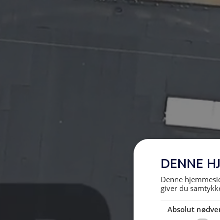
DENNE H
Denne hjemmeside
giver du samtykke
Absolut nødve