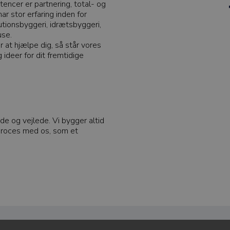
ncer er partnering, total- og
ar stor erfaring inden for
utionsbyggeri, idrætsbyggeri,
use.
at hjælpe dig, så står vores
 ideer for dit fremtidige
åde og vejlede. Vi bygger altid
eproces med os, som et