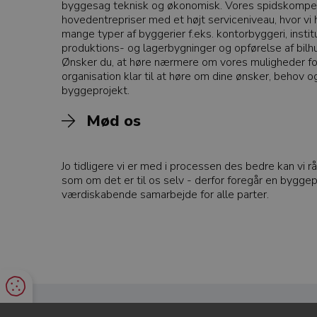
byggesag teknisk og økonomisk. Vores spidskompete
hovedentrepriser med et højt serviceniveau, hvor vi h
mange typer af byggerier f.eks. kontorbyggeri, instit
produktions- og lagerbygninger og opførelse af bilh
Ønsker du, at høre nærmere om vores muligheder for 
organisation klar til at høre om dine ønsker, behov og
byggeprojekt.
Mød os
Jo tidligere vi er med i processen des bedre kan vi r
som om det er til os selv - derfor foregår en bygg
værdiskabende samarbejde for alle parter.