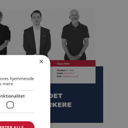
×
 vores hjemmeside
s mere
nktionalitet
EPTER ALLE