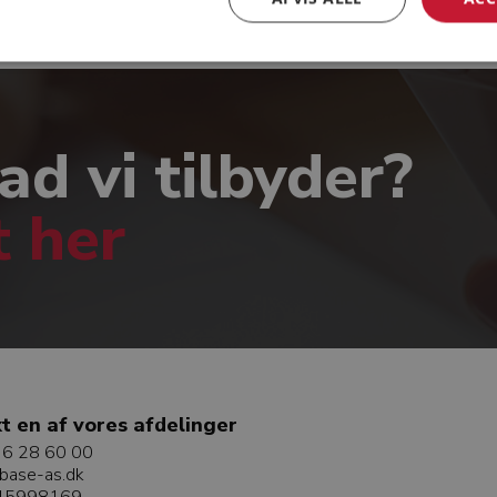
ad vi tilbyder?
t her
t en af vores afdelinger
6 28 60 00
base-as.dk