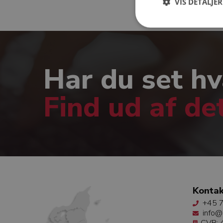
VIS DETALJER
Har du set hv
Find ud af de
Kontak
+45 7
info@