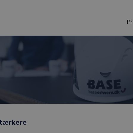
Pr
stærkere