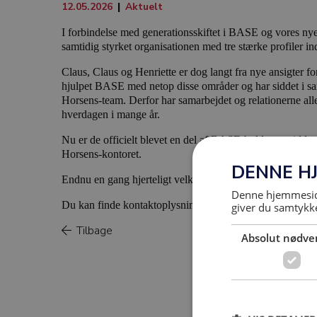
12.05.2026
|
Aktuelt
I forbindelse med generationsskiftet i BASE og vores ny
samtidig styrket organisationen med tre stærke profiler i
Claus, Claus og Henriette er dog langt fra nye ansigter 
hjulpet BASE med netop disse områder og har siddet i 
Horsens-team. Derfor har samarbejdet og relationerne alle
hverdagen i mange år.
Nu er de officielt blevet en del af BASE-holdet og sidde
Horsens-kontoret.
DENNE H
Endnu en gang hjerteligt velkommen til alle tre – vi er gl
Denne hjemmeside
Du kan finde kontaktoplysninger på hele teamet her:
http
giver du samtykke
Tilbage
Absolut nødve