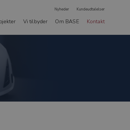
Nyheder
Kundeudtalelser
ojekter
Vi tilbyder
Om BASE
Kontakt