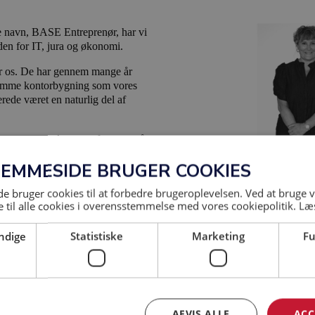
e navn, BASE Entreprenør, har vi
nden for IT, jura og økonomi.
for os. De har gennem mange år
samme kontorbygning som vores
rede været en naturlig del af
r sammen med resten af teamet på
JEMMESIDE BRUGER COOKIES
ade for at have jer med på holdet!
 bruger cookies til at forbedre brugeroplevelsen. Ved at bruge
s://base-as.dk/p/kontakt
 til alle cookies i overensstemmelse med vores cookiepolitik.
Læ
ndige
Statistiske
Marketing
Fu
AFVIS ALLE
ACC