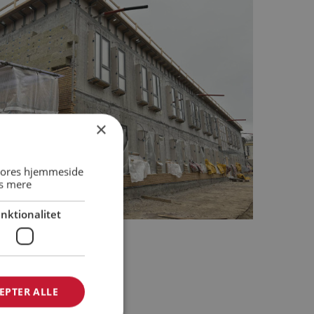
×
 vores hjemmeside
s mere
nktionalitet
EPTER ALLE