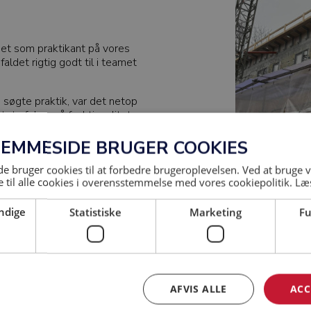
det som praktikant på vores
faldet rigtig godt til i teamet
søgte praktik, var det netop
ets fokus på funktionalitet,
rojekt, han gerne ville være en
JEMMESIDE BRUGER COOKIES
praktikken og giver et indblik i
 bruger cookies til at forbedre brugeroplevelsen. Ved at bruge
n taget nogle gode billeder
 til alle cookies i overensstemmelse med vores cookiepolitik.
Læ
ie og udvikling.
ndige
Statistiske
Marketing
Fu
raktik hos BASE Erhverv
AFVIS ALLE
ACC