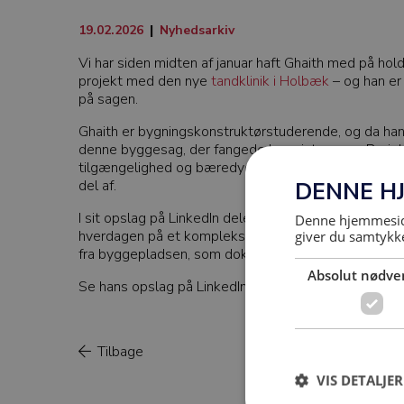
19.02.2026
|
Nyhedsarkiv
Vi har siden midten af januar haft Ghaith med på hol
projekt med den nye
tandklinik i Holbæk
– og han er 
på sagen.
Ghaith er bygningskonstruktørstuderende, og da han 
denne byggesag, der fangede hans interesse. Projekt
tilgængelighed og bæredygtighed gjorde det til et p
del af.
DENNE H
I sit opslag på LinkedIn deler han sine oplevelser fra 
Denne hjemmeside
hverdagen på et komplekst byggeri. Han har desude
giver du samtykke
fra byggepladsen, som dokumenterer byggeriets stad
Absolut nødve
Se hans opslag på LinkedIn her:
Ghaith Al-Bayatti p
Tilbage
VIS DETALJER