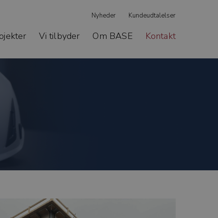
Nyheder
Kundeudtalelser
ojekter
Vi tilbyder
Om BASE
Kontakt