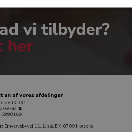
ad vi tilbyder?
t her
t en af vores afdelinger
6 28 60 00
base-as.dk
 45998169
s:
Erhvervsbyvej 11, 2. sal, DK-8700 Horsens