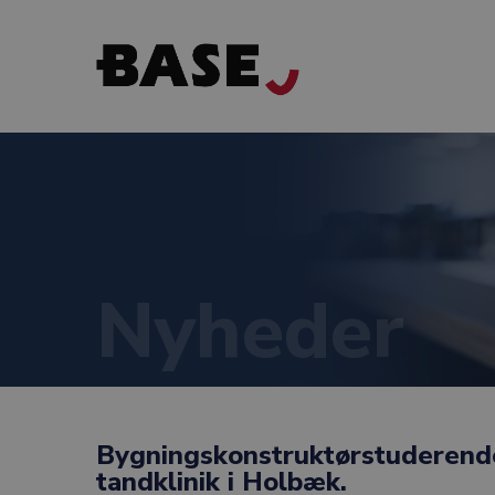
Nyheder
Bygningskonstruktørstuderende 
tandklinik i Holbæk.