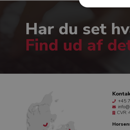
Har du set hv
Find ud af de
Kontak
+45 7
info@
CVR:
Horsen