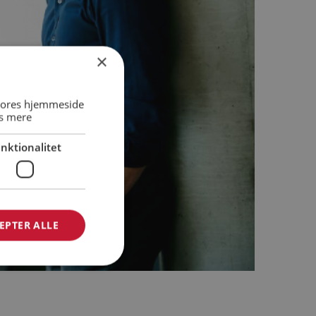
×
 vores hjemmeside
s mere
nktionalitet
EPTER ALLE