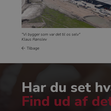
"Vi bygger som var det til os selv"
Klaus Rønslev
Tilbage
Har du set hv
Find ud af de