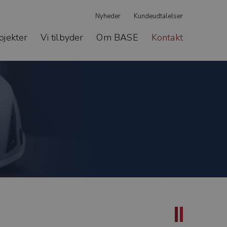
Nyheder
Kundeudtalelser
ojekter
Vi tilbyder
Om BASE
Kontakt