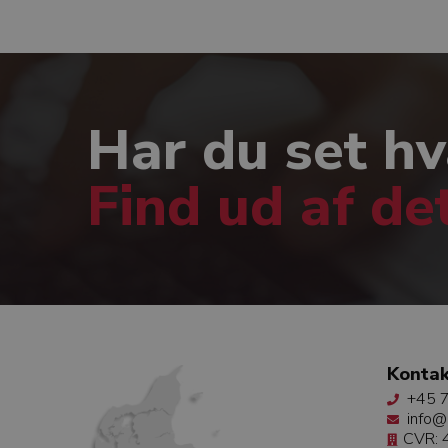
Har du set hv
Find ud af de
Kontak
+45 7
info@
CVR: