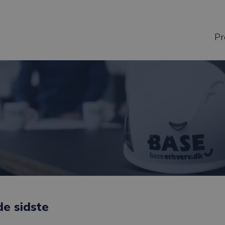
Pr
de sidste