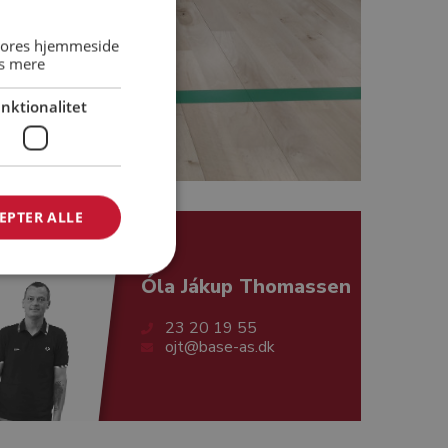
 vores hjemmeside
s mere
nktionalitet
EPTER ALLE
Óla Jákup Thomassen
23 20 19 55
ojt@base-as.dk