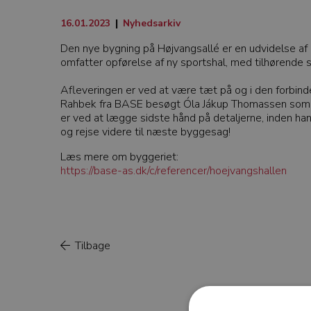
16.01.2023
|
Nyhedsarkiv
Den nye bygning på Højvangsallé er en udvidelse af
omfatter opførelse af ny sportshal, med tilhørende s
Afleveringen er ved at være tæt på og i den forbin
Rahbek fra BASE besøgt Óla Jákup Thomassen som e
er ved at lægge sidste hånd på detaljerne, inden h
og rejse videre til næste byggesag!
Læs mere om byggeriet:
https://base-as.dk/c/referencer/hoejvangshallen
Tilbage