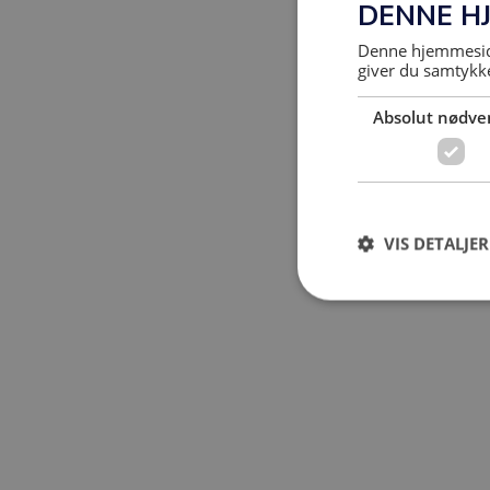
DENNE H
Denne hjemmeside
giver du samtykke
Absolut nødve
VIS DETALJER