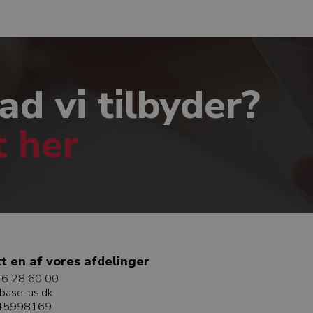
Óla Jákup
ad vi tilbyder?
t her
t en af vores afdelinger
6 28 60 00
base-as.dk
 45998169