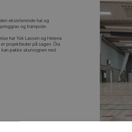
 den eksisterende hal og
pringgrav og trampolin.
delse har Yok Lassen og Helena
r projektleder på sagen. Óla
an kan pakke skurvognen ned