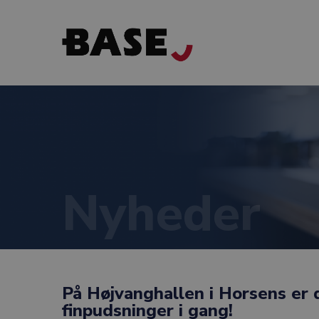
Nyheder
På Højvanghallen i Horsens er 
finpudsninger i gang!