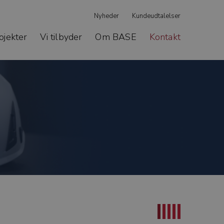
Nyheder
Kundeudtalelser
ojekter
Vi tilbyder
Om BASE
Kontakt