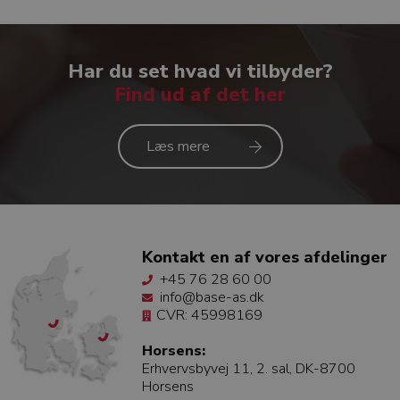
Har du set hvad vi tilbyder?
Find ud af det her
Læs mere
Kontakt en af vores afdelinger
+45 76 28 60 00
info@base-as.dk
CVR: 45998169
Horsens:
Erhvervsbyvej 11, 2. sal, DK-8700
Horsens