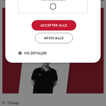
Kennet Gregersen
ACCEPTER ALLE
51 66 61 12
kg@base-as.dk
AFVIS ALLE
VIS DETALJER
Tilbage
Kennet Gregersen