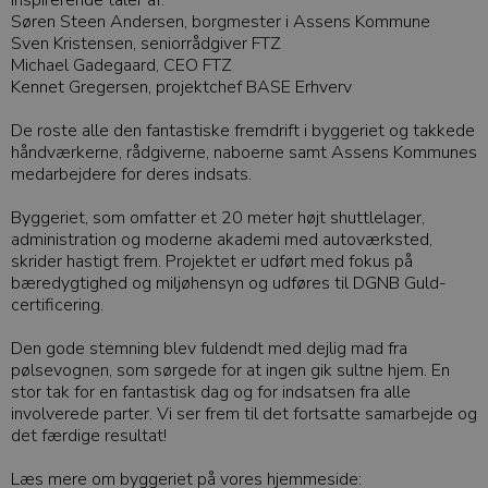
inspirerende taler af:
Søren Steen Andersen, borgmester i Assens Kommune
Sven Kristensen, seniorrådgiver FTZ
Michael Gadegaard, CEO FTZ
Kennet Gregersen, projektchef BASE Erhverv
De roste alle den fantastiske fremdrift i byggeriet og takkede
håndværkerne, rådgiverne, naboerne samt Assens Kommunes
medarbejdere for deres indsats.
Byggeriet, som omfatter et 20 meter højt shuttlelager,
administration og moderne akademi med autoværksted,
skrider hastigt frem. Projektet er udført med fokus på
bæredygtighed og miljøhensyn og udføres til DGNB Guld-
certificering.
Den gode stemning blev fuldendt med dejlig mad fra
pølsevognen, som sørgede for at ingen gik sultne hjem. En
stor tak for en fantastisk dag og for indsatsen fra alle
involverede parter. Vi ser frem til det fortsatte samarbejde og
det færdige resultat!
Læs mere om byggeriet på vores hjemmeside: