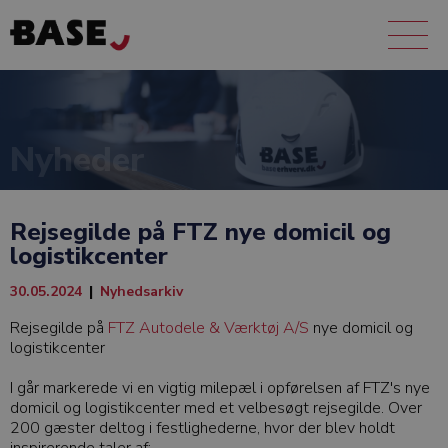
Nyheder
Rejsegilde på FTZ nye domicil og
logistikcenter
30.05.2024
|
Nyhedsarkiv
Rejsegilde på
FTZ Autodele & Værktøj A/S
nye domicil og
logistikcenter
I går markerede vi en vigtig milepæl i opførelsen af FTZ's nye
domicil og logistikcenter med et velbesøgt rejsegilde. Over
200 gæster deltog i festlighederne, hvor der blev holdt