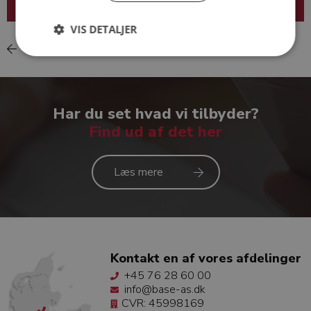
VIS DETALJER
Tilbage
Helge Berg-Nielsen
Har du set hvad vi tilbyder?
Find ud af det her
Læs mere
Kontakt en af vores afdelinger
+45 76 28 60 00
info@base-as.dk
CVR: 45998169