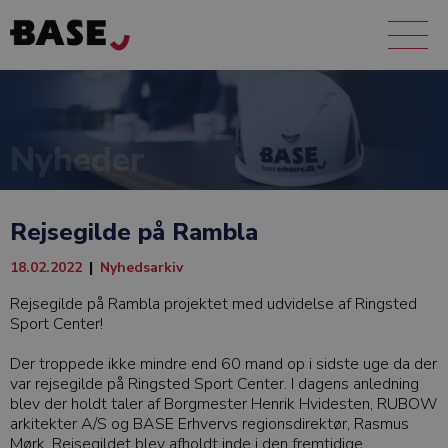
Nyheder
Rejsegilde på Rambla
18.02.2022
|
Nyhedsarkiv
Rejsegilde på Rambla projektet med udvidelse af Ringsted
Sport Center!
Der troppede ikke mindre end 60 mand op i sidste uge da der
var rejsegilde på Ringsted Sport Center. I dagens anledning
blev der holdt taler af Borgmester Henrik Hvidesten, RUBOW
arkitekter A/S og BASE Erhvervs regionsdirektør, Rasmus
Mørk. Rejsegildet blev afholdt inde i den fremtidige