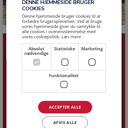
DENNE HJEMMESIDE BRUGER
COOKIES
Denne hjemmeside bruger cookies til at
forbedre brugeroplevelsen. Ved at bruge
vores hjemmeside giver du samtykke til
alle cookies i overensstemmelse med
vores cookiepolitik.
Læs mere
Helge Berg-Nielsen
Absolut
Statistiske
Marketing
nødvendige
40 16 70 05
hbn@base-as.dk
Funktionalitet
ACCEPTER ALLE
AFVIS ALLE