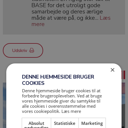
BASE for det utroligt gode
samarbejde og deres ærlige
måde at være på, og ikke...
Læs
mere
Udskriv
×
DENNE HJEMMESIDE BRUGER
COOKIES
Denne hjemmeside bruger cookies til at
forbedre brugeroplevelsen. Ved at bruge
vores hjemmeside giver du samtykke til
alle cookies i overensstemmelse med
vores cookiepolitik.
Læs mere
Absolut
Statistiske
Marketing
nødvendige