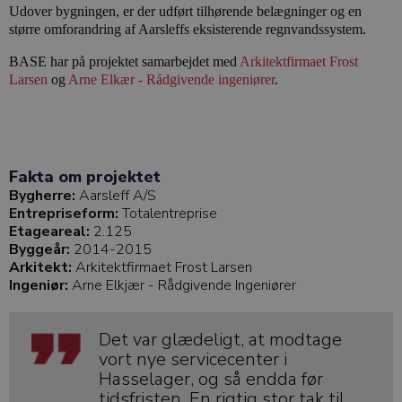
Udover bygningen, er der udført tilhørende belægninger og en
større omforandring af Aarsleffs eksisterende regnvandssystem.
BASE har på projektet samarbejdet med
Arkitektfirmaet Frost
Larsen
og
Arne Elkær - Rådgivende ingeniører
.
Fakta om projektet
Bygherre:
Aarsleff A/S
Entrepriseform:
Totalentreprise
Etageareal:
2.125
Byggeår:
2014-2015
Arkitekt:
Arkitektfirmaet Frost Larsen
Ingeniør:
Arne Elkjær - Rådgivende Ingeniører
Det var glædeligt, at modtage
vort nye servicecenter i
Hasselager, og så endda før
tidsfristen. En rigtig stor tak til