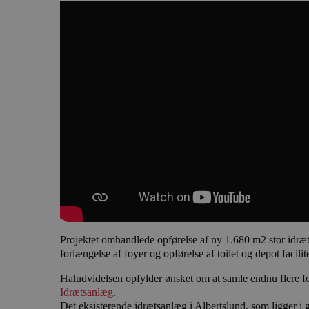
Projektet omhandlede opførelse af ny 1.680 m2 stor idræ
forlængelse af foyer og opførelse af toilet og depot facilite
Haludvidelsen opfylder ønsket om at samle endnu flere f
Idrætsanlæg
.
Det eksisterende idrætsanlæg i Albertslund, som ligger i 