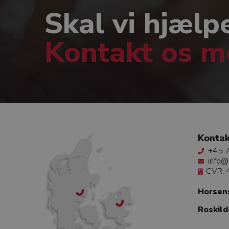
Skal vi hjælp
Kontakt os 
Kontak
+45 7
info@
CVR:
Horsen
Roskild