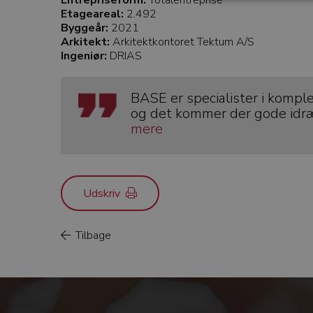
Etageareal:
2.492
Byggeår:
2021
Arkitekt:
Arkitektkontoret Tektum A/S
Ingeniør:
DRIAS
BASE er specialister i kompl
og det kommer der gode idræ
mere
Udskriv
Tilbage