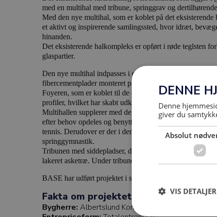
med en multihal med tribune, springgrav og dertilhørende
Med den nye multihal, som er koblet på det eksisterende
et aktivt og inspirerende samlingssted, hvor idræt, bevæg
hinanden.
Det eksisterende halkompleks er opført i røde teglsten f
glaspartier.
Den nye multihal indpasses i omgivelserne med dens bek
fibercementplader monteret på klink.
DENNE H
Foyeren, som er koblet til de eksisterende gangarealer, er 
profiler, hvilket har skabt udkig til de udendørs grønne og
Denne hjemmeside
Multihallen supplerer med de mange funktioner det eksis
giver du samtykke
efter behov opdeles og benyttes til badminton, håndbold,
tennis. Derudover er der i den ene ende af hallen etableret
Absolut nødve
springgymnastik.
Tribunen med siddepladser, dommerbord og trapper fremst
lakeret asketræ. Under tribunen er der depotrum til sports
BASE har udført projektet i samarbejde med
Arkitektkon
VIS DETALJER
Fakta om projektet
Bygherre:
Albertslund Kommune
Entrepriseform:
Totalentreprise