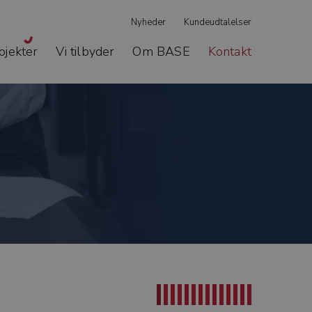
Nyheder
Kundeudtalelser
ojekter
Vi tilbyder
Om BASE
Kontakt