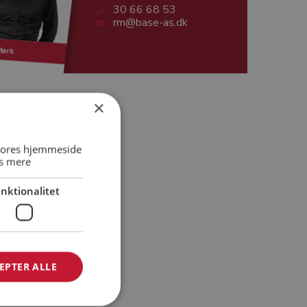
30 66 68 53
rm@base-as.dk
Mørk
×
 vores hjemmeside
s mere
nktionalitet
EPTER ALLE