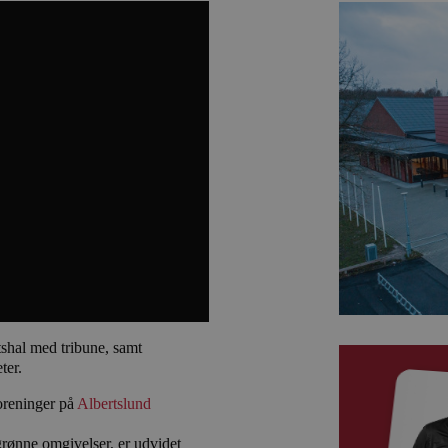
tshal med tribune, samt
ter.
oreninger på
Albertslund
grønne omgivelser, er udvidet