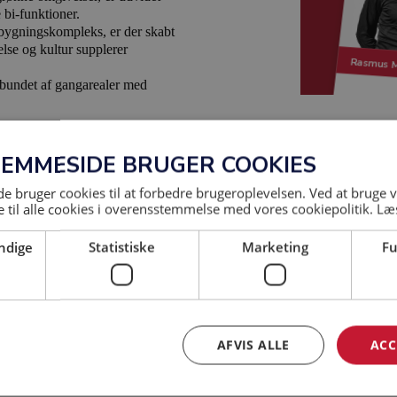
 bi-funktioner.
 bygningskompleks, er der skabt
else og kultur supplerer
Rasmus 
orbundet af gangarealer med
lædning af rødlige
JEMMESIDE BRUGER COOKIES
opført i glaspartier med rødlige
 beplantede arealer.
 bruger cookies til at forbedre brugeroplevelsen. Ved at bruge
terende idrætskompleks, og kan
 til alle cookies i overensstemmelse med vores cookiepolitik.
Læ
 minihåndbold, volleyball og
 en springgrav til
ndige
Statistiske
Marketing
Fu
år som ét samlet element i
udstyr.
toret Tektum
og
DRIAS
.
AFVIS ALLE
ACC