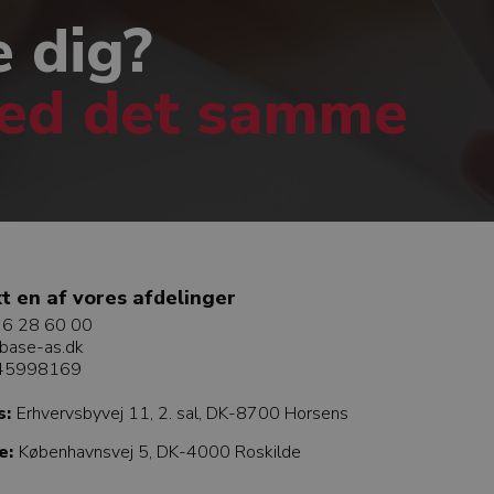
e dig?
med det samme
t en af vores afdelinger
6 28 60 00
base-as.dk
 45998169
s:
Erhvervsbyvej 11, 2. sal, DK-8700 Horsens
e:
Københavnsvej 5, DK-4000 Roskilde