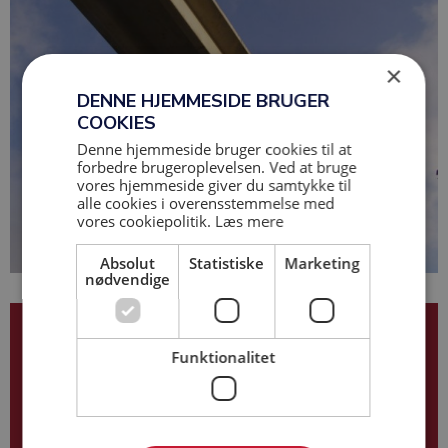
×
DENNE HJEMMESIDE BRUGER
COOKIES
Denne hjemmeside bruger cookies til at
forbedre brugeroplevelsen. Ved at bruge
vores hjemmeside giver du samtykke til
alle cookies i overensstemmelse med
vores cookiepolitik.
Læs mere
Absolut
Statistiske
Marketing
nødvendige
Kurt Kjersgaard Hansen
Funktionalitet
40 10 61 66
kkh@base-as.dk