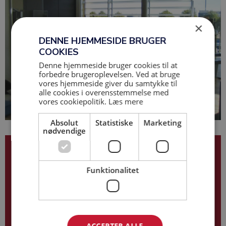
×
DENNE HJEMMESIDE BRUGER
COOKIES
Denne hjemmeside bruger cookies til at
forbedre brugeroplevelsen. Ved at bruge
vores hjemmeside giver du samtykke til
alle cookies i overensstemmelse med
vores cookiepolitik.
Læs mere
Absolut
Statistiske
Marketing
nødvendige
Klaus Rønslev
Funktionalitet
29 63 44 29
kr@base-as.dk
ACCEPTER ALLE