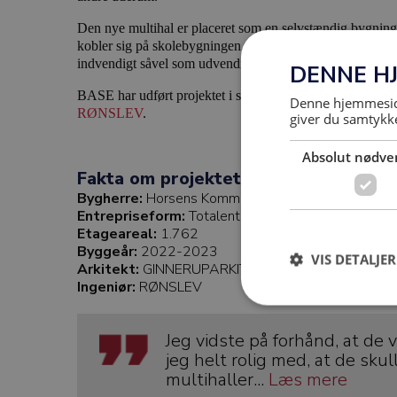
Den nye multihal er placeret som en selvstændig bygning
kobler sig på skolebygningen. Der har været fokus på kva
indvendigt såvel som udvendigt.
DENNE H
BASE har udført projektet i samarbejde med
GINNERU
Denne hjemmeside
RØNSLEV
.
giver du samtykke
Absolut nødve
Fakta om projektet
Bygherre:
Horsens Kommune
Entrepriseform:
Totalentreprise
Etageareal:
1.762
Byggeår:
2022-2023
VIS DETALJER
Arkitekt:
GINNERUPARKITEKTER
Ingeniør:
RØNSLEV
Jeg vidste på forhånd, at de 
jeg helt rolig med, at de sku
multihaller...
Læs mere