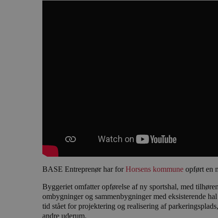
BASE Entreprenør har for
Horsens kommune
opført en 
Byggeriet omfatter opførelse af ny sportshal, med tilhøre
ombygninger og sammenbygninger med eksisterende hal
tid stået for projektering og realisering af parkeringsplad
andre uderum.