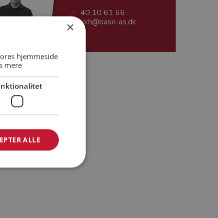
40 10 61 66
kkh@base-as.dk
×
 vores hjemmeside
s mere
sgaard Hansen
nktionalitet
EPTER ALLE