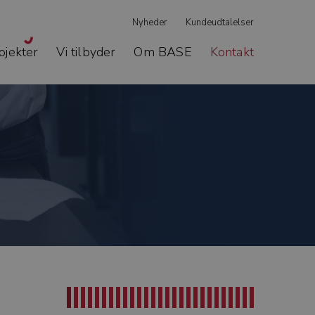
Nyheder
Kundeudtalelser
ojekter
Vi tilbyder
Om BASE
Kontakt