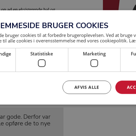
 op ad en eksisterende hal og
litet med en høj æstetisk værdi
JEMMESIDE BRUGER COOKIES
PARKITEKTER
og
 bruger cookies til at forbedre brugeroplevelsen. Ved at bruge
 til alle cookies i overensstemmelse med vores cookiepolitik.
Læ
Kurt Kjer
ndige
Statistiske
Marketing
Fu
AFVIS ALLE
ACC
var gode. Derfor var
lle opføre de to nye