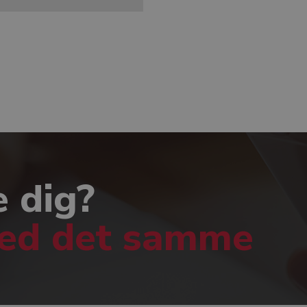
e dig?
med det samme