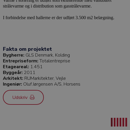
Varme i sortering er udført som eksisterende med vandbåret
strålevarme og i distribution som gasstrålevarme.
I forbindelse med hallerne er der udført 3.500 m2 belægning.
Fakta om projektet
Bygherre:
GLS Denmark, Kolding
Entrepriseform:
Totalentreprise
Etageareal:
1.451
Byggeår:
2011
Arkitekt:
RUMarkitekter, Vejle
Ingeniør:
Oluf Jørgensen A/S, Horsens
Udskriv