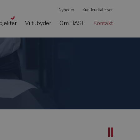
Nyheder
Kundeudtalelser
ojekter
Vi tilbyder
Om BASE
Kontakt