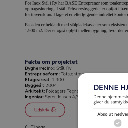
For Inox Stål i Ry har BASE Entreprenør som totalentrepr
opmagasinering af stål. Erhvervsbyggeriet er opført i bæ
for traverskran. I lageret er efterfølgende indrettet kontor o
Facaden er beklædt med stålpladekassetter som eksisterend
1.900 m2. Der er også opført mellembygning, hvor der er 
Fakta om projektet
Bygherre:
Inox Stål, Ry
Entrepriseform:
Totalentreprise
Etageareal:
1.900
Byggeår:
2004
DENNE H
Arkitekt:
Foldagers Tegnestue
Denne hjemmeside
Ingeniør:
Søren Jensen A/S
giver du samtykke
Udskriv
Absolut nødve
Tilbage