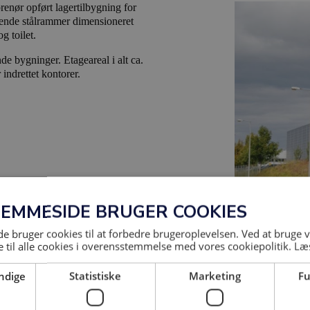
enør opført lagertilbygning for
rende stålrammer dimensioneret
g toilet.
e bygninger. Etageareal i alt ca.
indrettet kontorer.
JEMMESIDE BRUGER COOKIES
 bruger cookies til at forbedre brugeroplevelsen. Ved at bruge
 til alle cookies i overensstemmelse med vores cookiepolitik.
Læ
ndige
Statistiske
Marketing
Fu