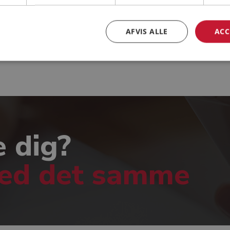
AFVIS ALLE
ACC
Klaus Røn
e dig?
med det samme