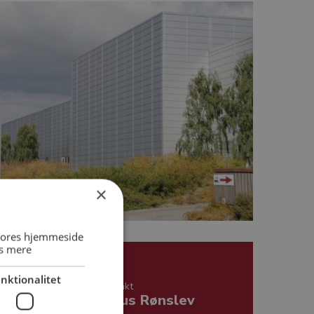
×
 vores hjemmeside
s mere
nktionalitet
Kontakt
Klaus Rønslev