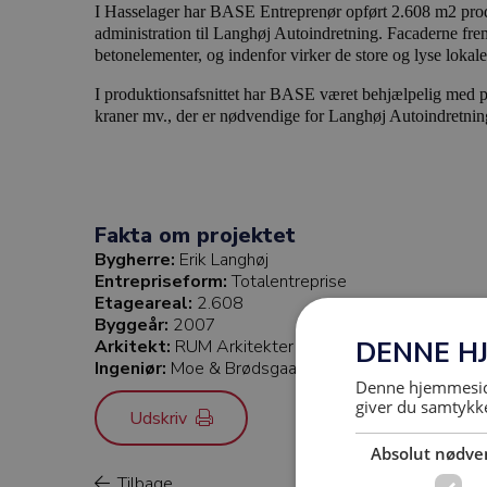
I Hasselager har BASE Entreprenør opført 2.608 m2 pr
administration til Langhøj Autoindretning. Facaderne frems
betonelementer, og indenfor virker de store og lyse lok
I produktionsafsnittet har BASE været behjælpelig med pla
kraner mv., der er nødvendige for Langhøj Autoindretning
Fakta om projektet
Bygherre:
Erik Langhøj
Entrepriseform:
Totalentreprise
Etageareal:
2.608
Byggeår:
2007
DENNE H
Arkitekt:
RUM Arkitekter
Ingeniør:
Moe & Brødsgaard
Denne hjemmeside
giver du samtykke
Udskriv
Absolut nødve
Tilbage