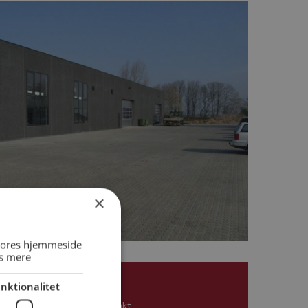
×
 vores hjemmeside
s mere
nktionalitet
Kontakt