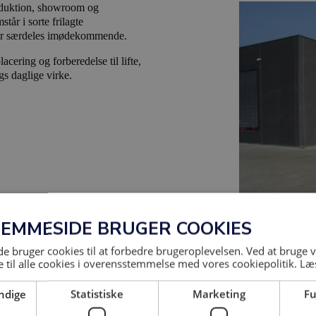
oduktion, showroom og
tår i sorte frilagte
aler særdeles imødekommende.
cering og forberedelse til lifte,
s daglige virke.
JEMMESIDE BRUGER COOKIES
 bruger cookies til at forbedre brugeroplevelsen. Ved at bruge
 til alle cookies i overensstemmelse med vores cookiepolitik.
Læ
ndige
Statistiske
Marketing
Fu