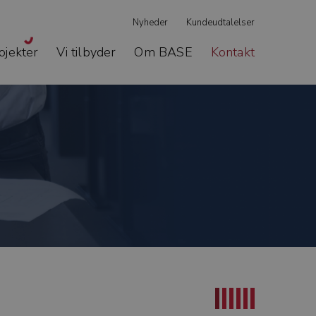
Nyheder
Kundeudtalelser
ojekter
Vi tilbyder
Om BASE
Kontakt