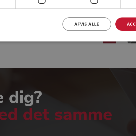
AFVIS ALLE
ACC
Klaus Røn
e dig?
med det samme