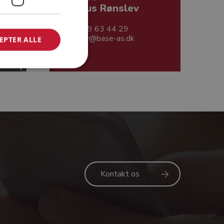
Klaus Rønslev
29 63 44 29
kr@base-as.dk
EPTER ALLE
slev
Kontakt os