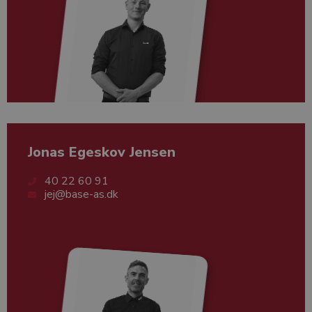
Henrik Weis Haubjerg
Jonas Egeskov Jensen
40 22 60 91
jej@base-as.dk