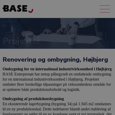
Projekter
Renovering og ombygning, Højbjerg
Ombygning for en international industrivirksomhed i Højbjerg
BASE Entreprenør har netop påbegyndt en omfattende ombygning
for en international industrivirksomhed i Højbjerg. Projektet
omfatter flere forskellige tilpasninger på virksomhedens område for
at optimere både produktionsforhold og logistik.
Ombygning af produktionsbygning
En eksisterende lagerbygning (bygning 34) på 1.945 m2 omdannes
til en ny produktionshal. Dette indebærer blandt andet etablering af
fundamenter og søjler til en ny kranbane samt et nyt terrændæk, der