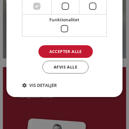
Funktionalitet
ACCEPTER ALLE
AFVIS ALLE
Henrik Weis Haubjerg
VIS DETALJER
60 72 86 91
hwh@base-as.dk