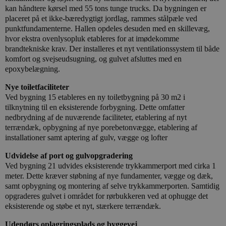
kan håndtere kørsel med 55 tons tunge trucks. Da bygningen er
placeret på et ikke-bæredygtigt jordlag, rammes stålpæle ved
punktfundamenterne. Hallen opdeles desuden med en skillevæg,
hvor ekstra ovenlysopluk etableres for at imødekomme
brandtekniske krav. Der installeres et nyt ventilationssystem til både
komfort og svejseudsugning, og gulvet afsluttes med en
epoxybelægning.
Nye toiletfaciliteter
Ved bygning 15 etableres en ny toiletbygning på 30 m2 i
tilknytning til en eksisterende forbygning. Dette omfatter
nedbrydning af de nuværende faciliteter, etablering af nyt
terrændæk, opbygning af nye porebetonvægge, etablering af
installationer samt aptering af gulv, vægge og lofter
Udvidelse af port og gulvopgradering
Ved bygning 21 udvides eksisterende trykkammerport med cirka 1
meter. Dette kræver støbning af nye fundamenter, vægge og dæk,
samt opbygning og montering af selve trykkammerporten. Samtidig
opgraderes gulvet i området for rørbukkeren ved at ophugge det
eksisterende og støbe et nyt, stærkere terrændæk.
Udendørs oplagringsplads og byggevej