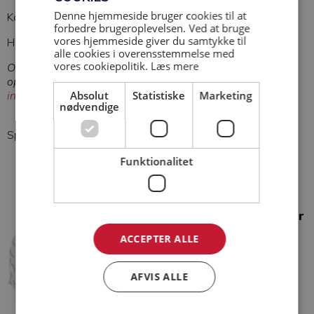
Denne hjemmeside bruger cookies til at
Kontroller venligst om vores firmanavn er:
BASE as
.
forbedre brugeroplevelsen. Ved at bruge
vores hjemmeside giver du samtykke til
Husk at påføre fakturaen sagsnr., sagsnavn og artsnr.
alle cookies i overensstemmelse med
vores cookiepolitik.
Læs mere
OBS! Vær opmærksom på, at kontoudtog, underbilag,
opgørelse til faktura eller lignende skal sendes til
Absolut
Statistiske
Marketing
info@base-as.dk
nødvendige
Spørgsmål, kontakt Henriette i dag på tlf. 22 32 59 71
Funktionalitet
Kontakt en af vores afdelinger
+45 76 28 60 00
ACCEPTER ALLE
info@base-as.dk
CVR: 45998169
AFVIS ALLE
Horsens:
Erhvervsbyvej 11, 2. sal, DK-8700