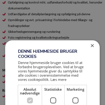
Opfølgning og kontrol mht. udførelsesforhold og kvalitet, herunder
dokumentation
Udfærdigelse af detailplanlægning og opfølgning på denne
Opmålinger og evt. prissætning i forbindelse med tillægs- og
fradragsydelser
Sikkerhedsgennemgang og rundering
Foto registrering og k
valitetssikringsarbejde
×
Mangel registrering og gennemgang i Ajour, Byggeweb Capture
eller lignende
DENNE HJEMMESIDE BRUGER
COOKIES
Deltagelse i nødvendige ad-hoc opgaver, skiltning,
aflåsningsopgaver, oprydning, arkivering o.l.
Denne hjemmeside bruger cookies til at
forbedre brugeroplevelsen. Ved at bruge
vores hjemmeside giver du samtykke til
Mødeaktiviteter
alle cookies i overensstemmelse med
Deltagelse i entreprenør- og sikkerhedsmøder
vores cookiepolitik.
Læs mere
Deltagelse i projekterings- og byggemøder
Absolut
Statistiske
Marketing
Kontoraktiviteter
nødvendige
Tryk og udsendelse af udbudsmaterialer samt reviderede
tegningsmaterialer