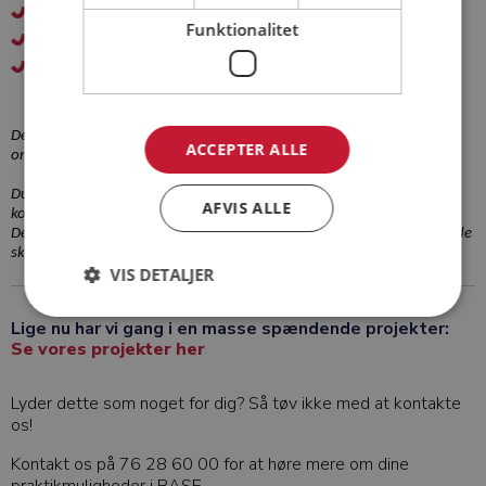
Udarbejdelse af prissætning/tilbud på udbud
Funktionalitet
Sagsopretning, mappesystemer o.l.
Oprettelse og ajourføringer af KS-materiale samt Drift- og
vedligeholdelsesvejledninger
Det er en fordel hvis du har egen bil eller har mulighed for at bo i
ACCEPTER ALLE
området i praktikperioden.
Du skal som praktikant være opmærksom på, at den dalige
AFVIS ALLE
kommuniktation på byggepladsen og i skurvognen er på dansk.
Det er derfor en forudsætning, at du kan kommunikere på dansk både
s
kriftligt og mundtligt.
VIS DETALJER
Lige nu har vi gang i en masse spændende projekter:
Se vores projekter her
Lyder dette som noget for dig? Så tøv ikke med at kontakte
os!
Kontakt os på 76 28 60 00 for at høre mere om dine