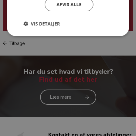
AFVIS ALLE
VIS DETALJER
Tilbage
Daniel Lund Jensen
Har du set hvad vi tilbyder?
Find ud af det her
Læs mere
Kontakt en af vores afdelinger