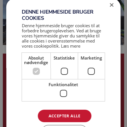
×
DENNE HJEMMESIDE BRUGER
COOKIES
Denne hjemmeside bruger cookies til at
forbedre brugeroplevelsen. Ved at bruge
vores hjemmeside giver du samtykke til
alle cookies i overensstemmelse med
vores cookiepolitik.
Læs mere
Absolut
Statistiske
Marketing
nødvendige
Daniel Lund Jensen
60 58 46 44
dlj@base-as.dk
Funktionalitet
ACCEPTER ALLE