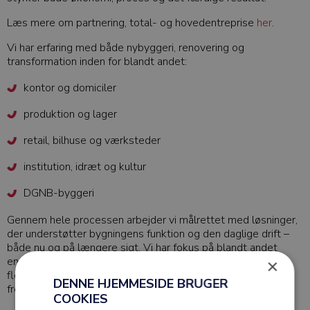
Læs mere om partnering, total- og hovedentreprise
her
.
Vi har erfaring med både nybyggeri, renovering og
transformation inden for blandt andet:
kontor og domiciler
produktion og lager
retail, bilhuse og værksteder
institution, idræt og kultur
DGNB-byggeri
Gennem hele processen arbejder vi målrettet med løsninger,
der understøtter bygningens funktion og den daglige drift –
både nu og på længere sigt. Vi har fokus på blandt andet
energiforbrug, logistik, arbejdsmiljø, driftssikkerhed og
×
fleksibilitet, så byggeriet bliver robust, funktionelt og
DENNE HJEMMESIDE BRUGER
fremtidssikret.
COOKIES