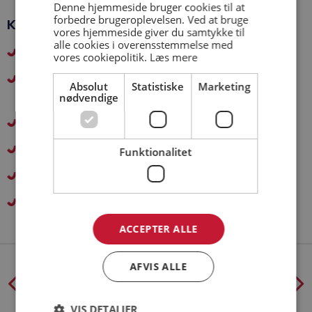
Denne hjemmeside bruger cookies til at
forbedre brugeroplevelsen. Ved at bruge
Kort og godt – vi garanterer
vores hjemmeside giver du samtykke til
alle cookies i overensstemmelse med
Rådgivning helt fra idéfasen af engagerede byggefolk
vores cookiepolitik.
Læs mere
Stor erfaring - vi er specialister i idræts- og
Absolut
Statistiske
Marketing
erhvervsbyggeri
nødvendige
Tæt samarbejde baseret på dialog, tillid og åbenhed
Korte beslutningsveje i en flad organisation
Funktionalitet
Højt serviceniveau - via fast tilknyttet projektleder
Kvalitetsbyggeri til tiden
ACCEPTER ALLE
AFVIS ALLE
VIS DETALJER