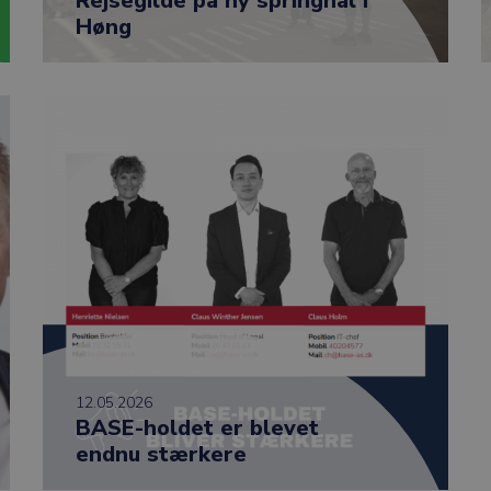
Rejsegilde på ny springhal i
Høng
12.05.2026
BASE-holdet er blevet
endnu stærkere