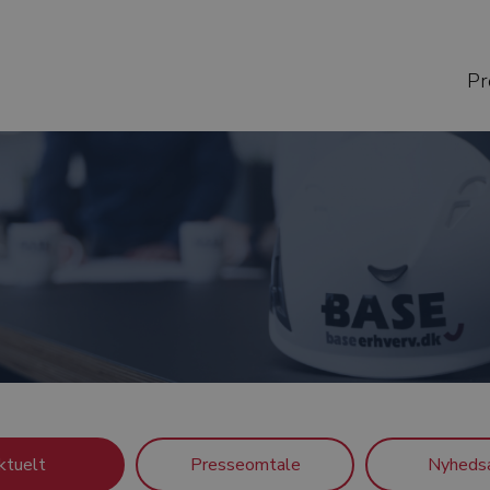
Pr
ktuelt
Presseomtale
Nyhedsa