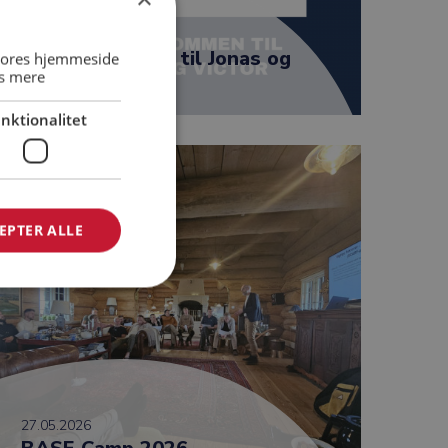
22.06.2026
Byd velkommen til Jonas og
 vores hjemmeside
s mere
Victor
nktionalitet
EPTER ALLE
27.05.2026