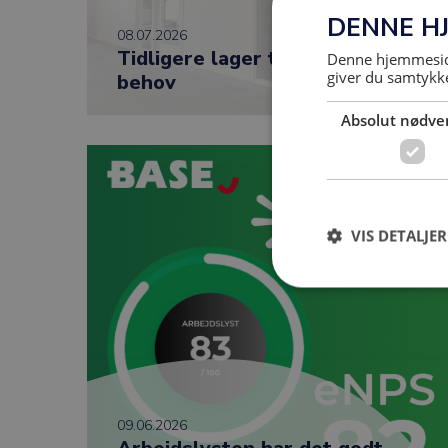
DENNE H
08.07.2026
Tidligere lager tilpasset nye
Denne hjemmeside
giver du samtykke
behov
Absolut nødve
VIS DETALJER
09.06.2026