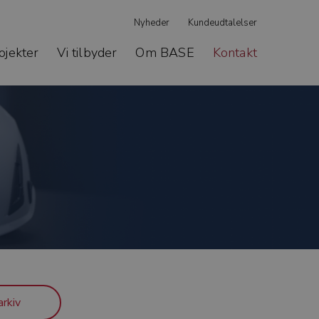
Nyheder
Kundeudtalelser
ojekter
Vi tilbyder
Om BASE
Kontakt
rkiv