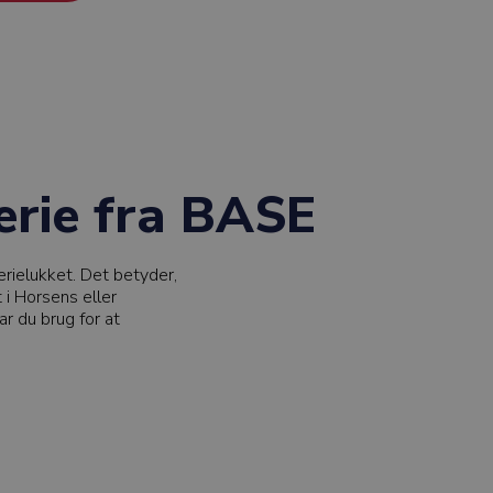
rie fra BASE
rielukket. Det betyder,
 i Horsens eller
ar du brug for at