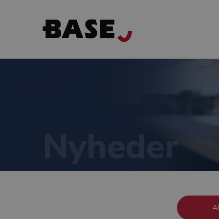
Nyheder
A