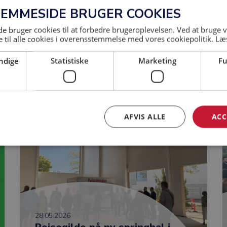
JEMMESIDE BRUGER COOKIES
30.06.2026
Der sker meget hos
 bruger cookies til at forbedre brugeroplevelsen. Ved at bruge
 til alle cookies i overensstemmelse med vores cookiepolitik.
Læ
Aarsleff i...
ndige
Statistiske
Marketing
Fu
AFVIS ALLE
ACC
28.05.2026