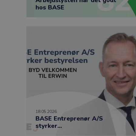
Arbejdslysten har det godt
hos BASE
18.05.2026
BASE Entreprenør A/S
styrker...