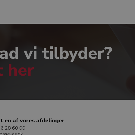
ad vi tilbyder?
t her
t en af vores afdelinger
6 28 60 00
base-as.dk