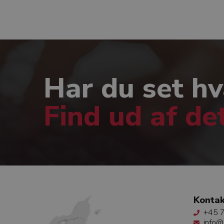
Har du set hv
Find ud af de
Kontak
+45 7
info@