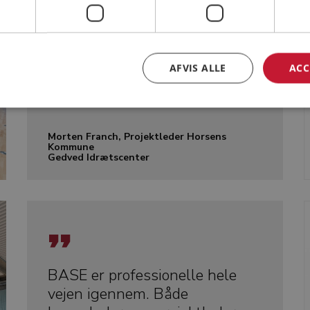
gode. Derfor var jeg helt rolig
med, at de skulle opføre de to
nye multihaller...
AFVIS ALLE
ACC
Læs mere...
Morten Franch, Projektleder Horsens
Kommune
Gedved Idrætscenter
BASE er professionelle hele
vejen igennem. Både