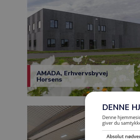
AMADA, Erhvervsbyvej
Horsens
DENNE H
Denne hjemmeside
giver du samtykke
Absolut nødve