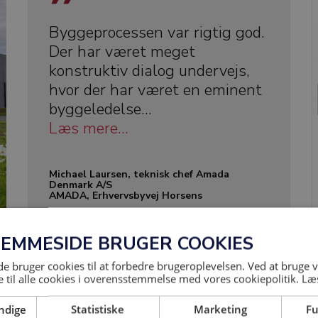
Byggeprocessen var rigtig god.
Der har været meget
konstruktiv dialog undervejs,
hvor der har været en eminent
byggeledelse...
Læs mere...
Michael Laursen, teknisk chef Amada
Denmark A/S
AMADA, Erhvervsbyvej Horsens
JEMMESIDE BRUGER COOKIES
 bruger cookies til at forbedre brugeroplevelsen. Ved at bruge
 til alle cookies i overensstemmelse med vores cookiepolitik.
Læ
ndige
Statistiske
Marketing
Fu
Jeg vidste på forhånd, at de var