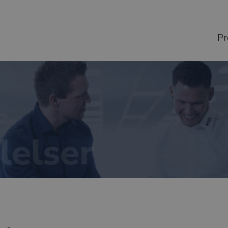
Pr
lelser