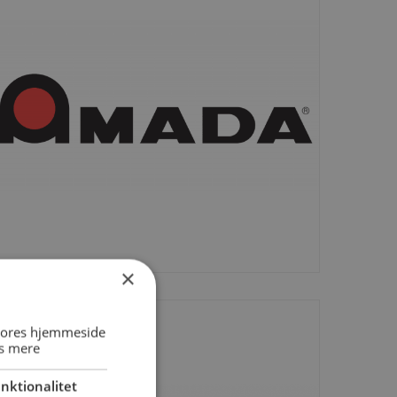
×
 vores hjemmeside
s mere
nktionalitet